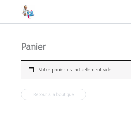
Aller
au
contenu
Panier
Votre panier est actuellement vide.
Retour à la boutique