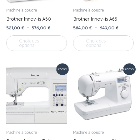
Machine à coudre
Machine à coudre
Brother Innov-is A50
Brother Innov-is A65
Plage
Plage
521,00
€
–
576,00
€
584,00
€
–
649,00
€
de
de
Ce
Ce
prix :
prix :
Choix des
Choix des
produit
pro
521,00 €
584,00 €
options
options
à
à
a
a
576,00 €
649,00 €
plusieurs
plu
variations.
var
Promo !
Promo !
Les
Le
options
op
peuvent
pe
être
êtr
choisies
cho
sur
sur
la
la
page
pa
Machine à coudre
Machine à coudre
du
du